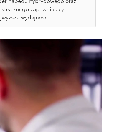
der napedu hybrydowego oraz
ektrycznego zapewniajacy
jwyzsza wydajnosc.