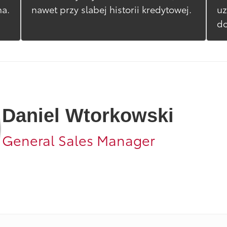
na.
nawet przy slabej historii kredytowej.
uz
do
Daniel Wtorkowski
General Sales Manager