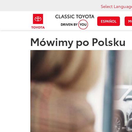
Select Languag
ESPAÑOL
M
Mówimy po Polsku