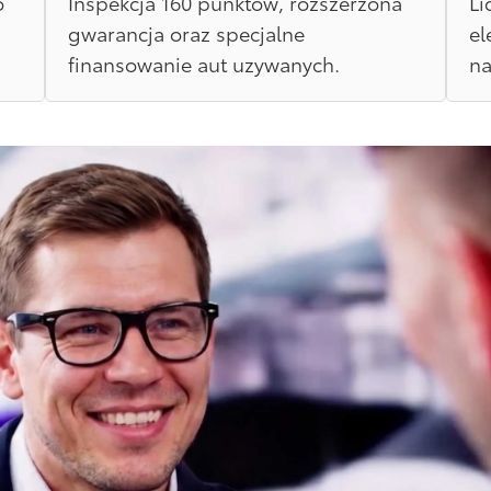
o
Inspekcja 160 punktów, rozszerzona
Li
gwarancja oraz specjalne
el
finansowanie aut uzywanych.
na