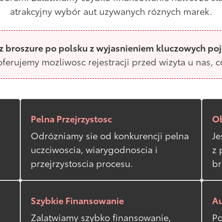
atrakcyjny wybór aut uzywanych róznych marek.
z broszure po polsku z wyjasnieniem kluczowych pojec
ferujemy mozliwosc rejestracji przed wizyta u nas, 
Pelna Przejrzystosc
Ob
Odrózniamy sie od konkurencji pelna
Je
uczciwoscia, wiarygodnoscia i
z 
przejrzystoscia procesu.
br
Szybkie Finansowanie
A
Zalatwiamy szybko finansowanie,
Po