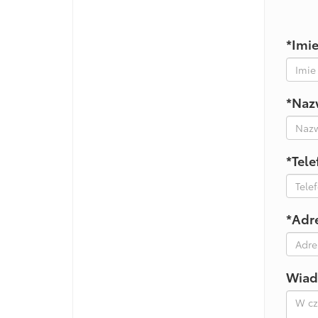
*Imi
*Naz
*Tele
*Adr
Wiad