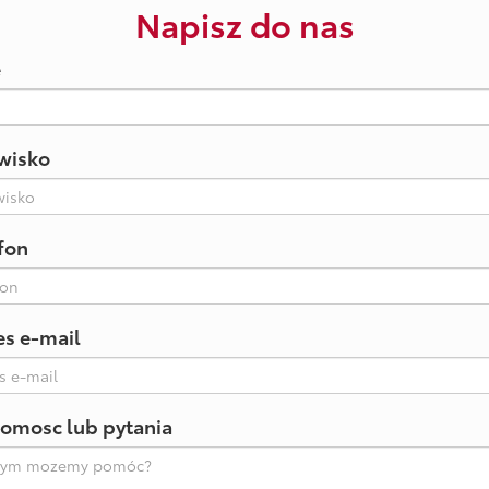
Napisz do nas
e
wisko
fon
es e-mail
omosc lub pytania