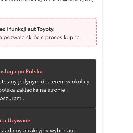
 i funkcji aut Toyoty.
co pozwala skrócic proces kupna.
sluga po Polsku
stesmy jedynym dealerem w okolicy
polska zakladka na stronie i
oszurami.
uta Uzywane
siadamy atrakcyjny wybór aut