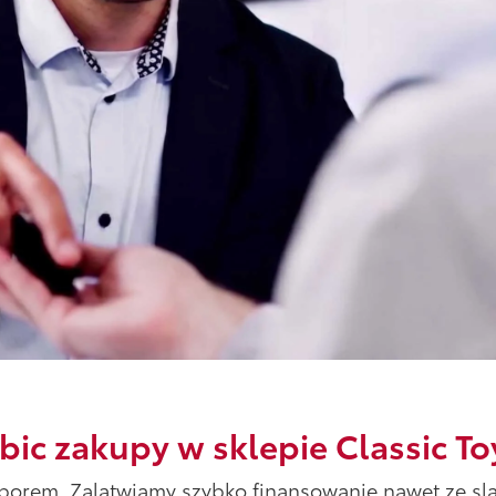
bic zakupy w sklepie Classic 
borem. Zalatwiamy szybko finansowanie nawet ze sla