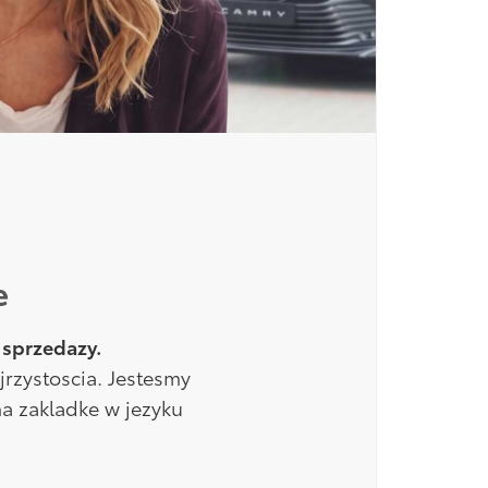
e
 sprzedazy.
rzystoscia. Jestesmy
ma zakladke w jezyku