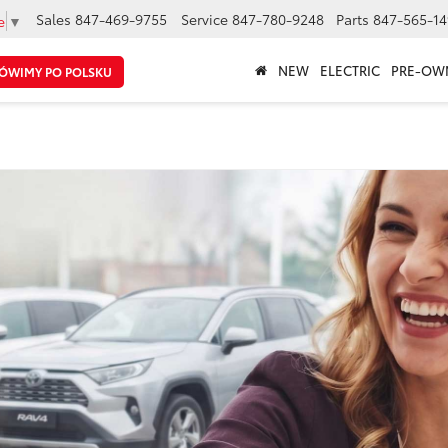
Sales
847-469-9755
Service
847-780-9248
Parts
847-565-14
e
▼
NEW
ELECTRIC
PRE-OW
ÓWIMY PO POLSKU